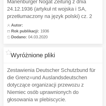
Marienburger Nogat Zeitung z dnia
24.12.1936 (artykuł nt wojska i SA,
przetłumaczony na język polski) cz. 2
Autor:
Rok publikacji:
1936
Dodano:
04.03.2020
Wyróżnione pliki
Westrpreussische Zeitung -
Marienburger Nogat Zeitung z dnia
24.12.1936 (artykuł nt wojska i SA,
Zestawienia Deutscher Schutzbund für
przetłumaczony na język polski) cz.1
die Grenz=und Auslandsdeutschen
dotyczące organizacji przewozu z
Autor:
Niemiec osób uprawnionych do
Rok publikacji:
1936
Dodano:
04.03.2020
głosowania w plebiscycie.