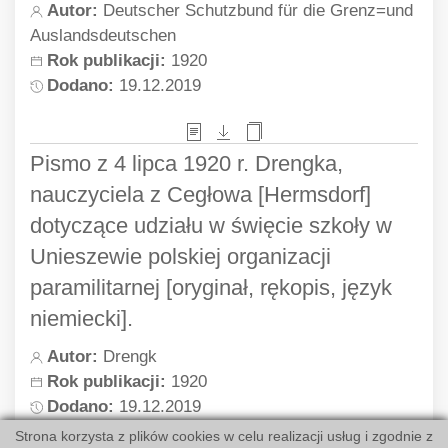
Autor:
Deutscher Schutzbund für die Grenz=und
Auslandsdeutschen
Raport Konsulatu RP w Kwidzynie (z 4
Rok publikacji:
1920
stycznia 1937 r.) do Ambasady RP w
Dodano:
19.12.2019
Berlinie ws. sytuacji wewnętrznej w
rejencji kwidzyńskiej (cz. 2)
Pismo z 4 lipca 1920 r. Drengka,
Autor:
Konsulat RP w Kwidzynie
nauczyciela z Cegłowa [Hermsdorf]
Rok publikacji:
1937
dotyczące udziału w święcie szkoły w
Dodano:
04.03.2020
Unieszewie polskiej organizacji
paramilitarnej [oryginał, rękopis, język
Raport Konsulatu RP w Kwidzynie (z 4
niemiecki].
stycznia 1937 r.) do Ambasady RP w
Autor:
Drengk
Berlinie ws. sytuacji wewnętrznej w
Rok publikacji:
1920
rejencji kwidzyńskiej (cz. 1)
Dodano:
19.12.2019
Autor:
Konsulat RP w Kwidzynie
Strona korzysta z plików cookies w celu realizacji usług i zgodnie z