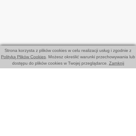
Strona korzysta z plików cookies w celu realizacji usług i zgodnie z
Polityką Plików Cookies
. Możesz określić warunki przechowywania lub
dostępu do plików cookies w Twojej przeglądarce.
Zamknij
Copyright © Instytut Północny
Projekt i realizacja:
artneo.pl